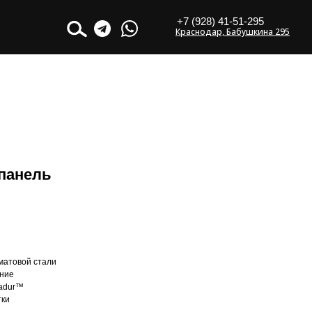
+7 (928) 41-51-295
Краснодар, Бабушкина 295
 панель
матовой стали
ание
radur™
тки