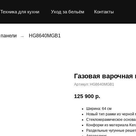
Техника для кухни
Уход за бельём
Контакты
 панели
→
HG8640MGB1
Газовая варочная
Артикул:
HG8640MGB1
125 900
р.
Ширина: 64 см
Новый тип рамки из черной 
Стеклокерамическое основ
Конфорки из материала Ke
Раздельные чугунные реше