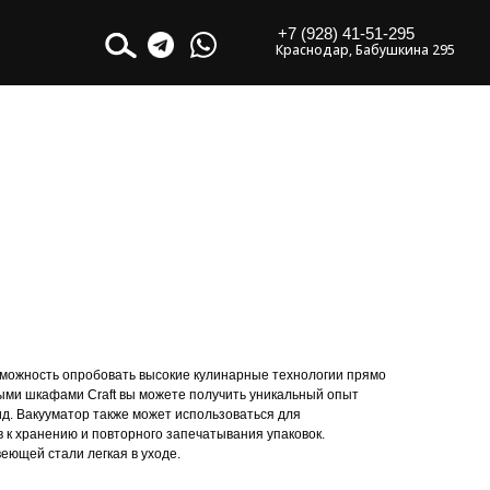
+7 (928) 41-51-295
Краснодар, Бабушкина 295
зможность опробовать высокие кулинарные технологии прямо
выми шкафами Craft вы можете получить уникальный опыт
ид. Вакууматор также может использоваться для
в к хранению и повторного запечатывания упаковок.
еющей стали легкая в уходе.