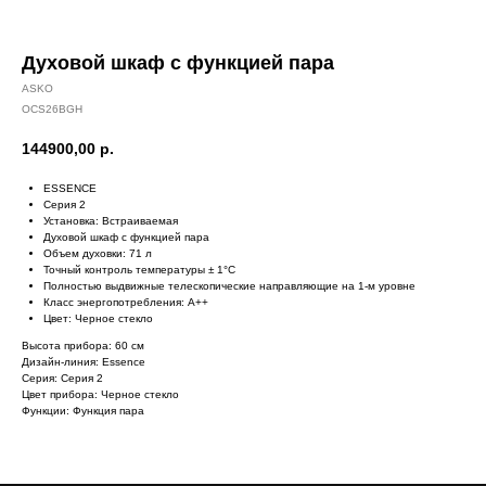
Духовой шкаф с функцией пара
ASKO
OCS26BGH
144900,00
р.
ESSENCE
Серия 2
Установка: Встраиваемая
Духовой шкаф с функцией пара
Объем духовки: 71 л
Точный контроль температуры ± 1°С
Полностью выдвижные телескопические направляющие на 1-м уровне
Класс энергопотребления: A++
Цвет: Черное стекло
Высота прибора: 60 см
Дизайн-линия: Essence
Серия: Серия 2
Цвет прибора: Черное стекло
Функции: Функция пара