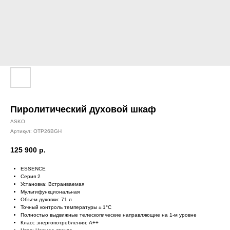
Пиролитический духовой шкаф
ASKO
Артикул:
OTP26BGH
125 900
р.
ESSENCE
Серия 2
Установка: Встраиваемая
Мультифункциональная
Объем духовки: 71 л
Точный контроль температуры ± 1°С
Полностью выдвижные телескопические направляющие на 1-м уровне
Класс энергопотребления: A++