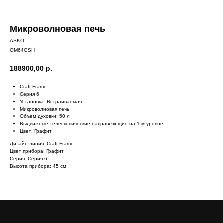
Микроволновая печь
ASKO
OM64GSH
188900,00
р.
Craft Frame
Серия 6
Установка: Встраиваемая
Микроволновая печь
Объем духовки: 50 л
Выдвижные телескопические направляющие на 1-м уровне
Цвет: Графит
Дизайн-линия: Craft Frame
Цвет прибора: Графит
Серия: Серия 6
Высота прибора: 45 см