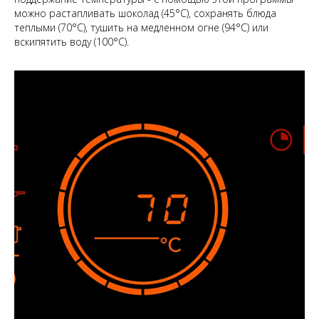
можно растапливать шоколад (45°C), сохранять блюда
теплыми (70°C), тушить на медленном огне (94°C) или
вскипятить воду (100°C).