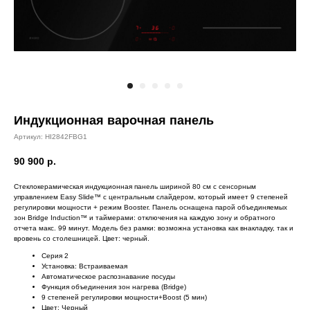
Индукционная варочная панель
Артикул:
HI2842FBG1
90 900
р.
Стеклокерамическая индукционная панель шириной 80 см с сенсорным
управлением Easy Slide™ с центральным слайдером, который имеет 9 степеней
регулировки мощности + режим Booster. Панель оснащена парой объединяемых
зон Bridge Induction™ и таймерами: отключения на каждую зону и обратного
отчета макс. 99 минут. Модель без рамки: возможна установка как внакладку, так и
вровень со столешницей. Цвет: черный.
Серия 2
Установка: Встраиваемая
Автоматическое распознавание посуды
Функция объединения зон нагрева (Bridge)
9 степеней регулировки мощности+Boost (5 мин)
Цвет: Черный