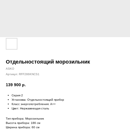
Отдельностоящий морозильник
ASKO
Артикул:
RFF286KNCS1
139 900
р.
Серия 2
Установка: Отдельностоящий прибор
Класс энергопотребления: A++
Цвет: Нержавеющая сталь
Тип прибора: Морозильник
Высота прибора: 186 см
Ширина прибора: 60 см