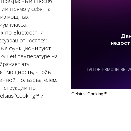
о прекрасный способ
ии прямо у себя на
т из мощных
ум класса,
 по Bluetooth, и
суарам относятся:
орые функционируют
екущей температуре на
бражает эту
ует мощность, чтобы
ленной пользователем.
инструкции по
Celsius°Cooking™
lsius°Cooking™ и