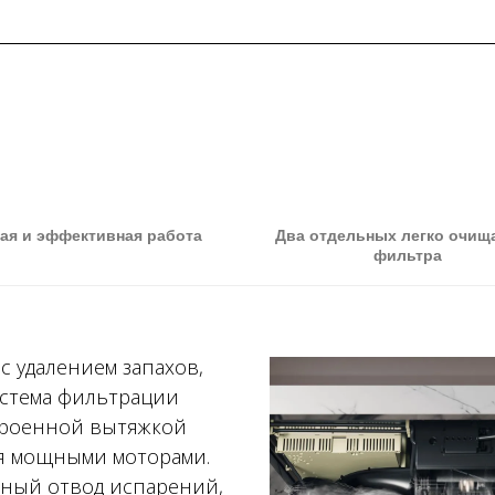
ая и эффективная работа
Два отдельных легко очищ
фильтра
 удалением запахов,
истема фильтрации
троенной вытяжкой
мя мощными моторами.
ный отвод испарений,