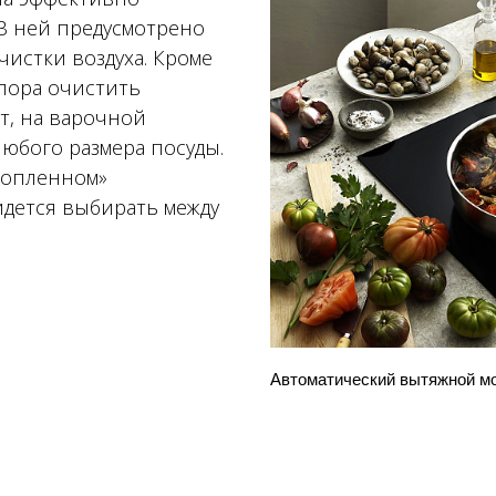
 В ней предусмотрено
истки воздуха. Кроме
 пора очистить
т, на варочной
любого размера посуды.
топленном»
идется выбирать между
Автоматический вытяжной м