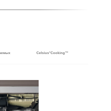
аемых
Celsius°Cooking™