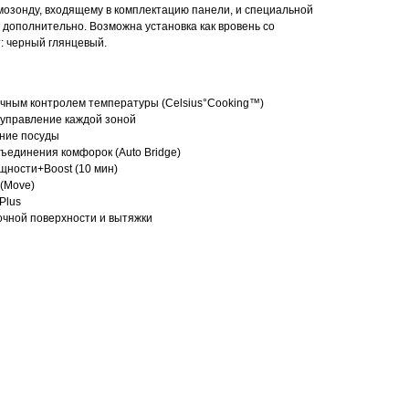
озонду, входящему в комплектацию панели, и специальной
 дополнительно. Возможна установка как вровень со
т: черный глянцевый.
очным контролем температуры (Celsius°Cooking™)
управление каждой зоной
ние посуды
ъединения комфорок (Auto Bridge)
щности+Boost (10 мин)
 (Move)
Plus
чной поверхности и вытяжки