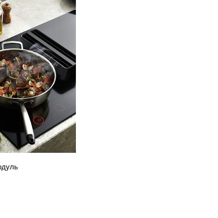
одуль