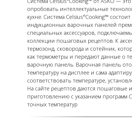
Система Celsius°Cooking™ от ASKO — эт
опробовать интеллектуальные технолог
кухне. Система Celsius°Cooking™ состои
индукционных варочных панелей преми
специальных аксессуаров, подключаемых
коллекции пошаговых рецептов. К аксес
термозонд, сковорода и сотейник, кот
как термометры и передают данные о т
варочную панель. Варочная панель ото
температуру на дисплее и сама адаптир
соответствовать температуре, установ
На сайте рецептов даются пошаговые 
приготовлению с указанием программ Ce
точных температур